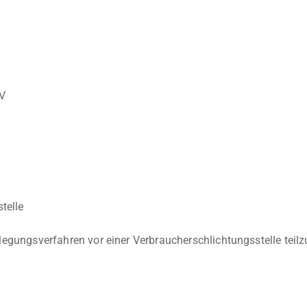
tV
telle
beilegungsverfahren vor einer Verbraucherschlichtungsstelle tei