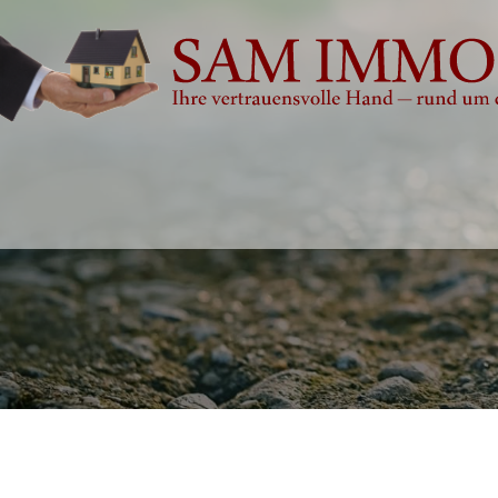
Zum
Inhalt
springen