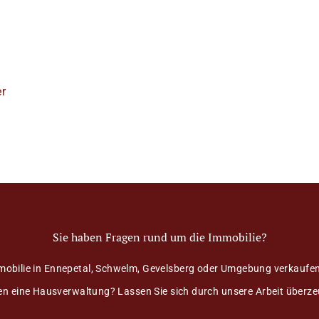
r
Sie haben Fragen rund um die Immobilie?
mobilie in Ennepetal, Schwelm, Gevelsberg oder Umgebung verkaufen
n eine Hausverwaltung? Lassen Sie sich durch unsere Arbeit überz