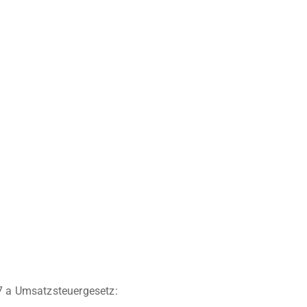
 a Umsatzsteuergesetz: