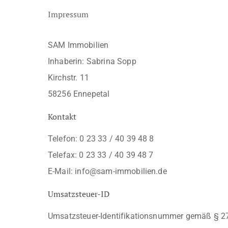
Impressum
SAM Immobilien
Inhaberin: Sabrina Sopp
Kirchstr. 11
58256 Ennepetal
Kontakt
Telefon: 0 23 33 / 40 39 48 8
Telefax: 0 23 33 / 40 39 48 7
E-Mail: info@sam-immobilien.de
Umsatzsteuer-ID
Umsatzsteuer-Identifikationsnummer gemäß § 27