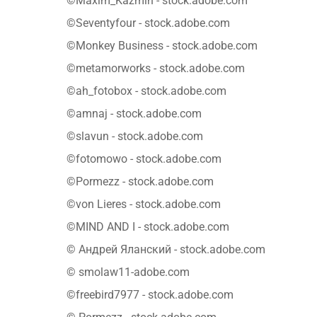
©Maxim_Kazmin - stock.adobe.com
©Seventyfour - stock.adobe.com
©Monkey Business - stock.adobe.com
©metamorworks - stock.adobe.com
©ah_fotobox - stock.adobe.com
©amnaj - stock.adobe.com
©slavun - stock.adobe.com
©fotomowo - stock.adobe.com
©Pormezz - stock.adobe.com
©von Lieres - stock.adobe.com
©MIND AND I - stock.adobe.com
© Андрей Яланский - stock.adobe.com
© smolaw11-adobe.com
©freebird7977 - stock.adobe.com