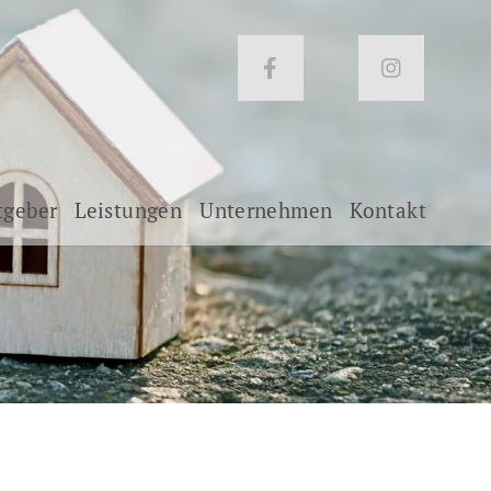
tgeber
Leistungen
Unternehmen
Kontakt