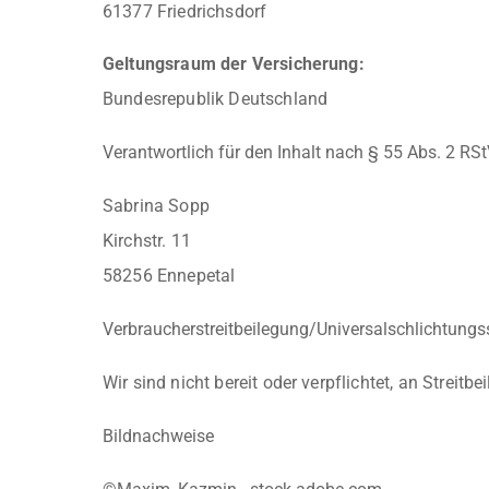
61377 Friedrichsdorf
Geltungsraum der Versicherung:
Bundesrepublik Deutschland
Verantwortlich für den Inhalt nach § 55 Abs. 2 RS
Sabrina Sopp
Kirchstr. 11
58256 Ennepetal
Verbraucherstreitbeilegung/Universalschlichtungss
Wir sind nicht bereit oder verpflichtet, an Streit
Bildnachweise