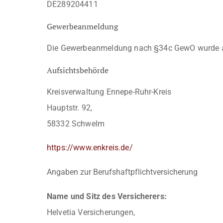
DE289204411
Gewerbeanmeldung
Die Gewerbeanmeldung nach §34c GewO wurde am 
Aufsichtsbehörde
Kreisverwaltung Ennepe-Ruhr-Kreis
Hauptstr. 92,
58332 Schwelm
https://www.enkreis.de/
Angaben zur Berufshaftpflichtversicherung
Name und Sitz des Versicherers:
Helvetia Versicherungen,