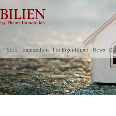
Start
Immobilien
Für Eigentümer
News
Ra