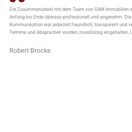
Die Zusammenarbeit mit dem Team von SAM Immobilien 
Anfang bis Ende überaus professionell und angenehm. Die
Kommunikation war jederzeit freundlich, transparent und ve
Termine und Absprachen wurden zuverlässig eingehalten, 
schnell bereitgestellt und Rückfragen kompetent beantwortet. Vie
Dank für die hervorragende Zusammenarbeit – ich kann F
Robert Brocke
das Team von SAM Immobilien uneingeschränkt weiteremp