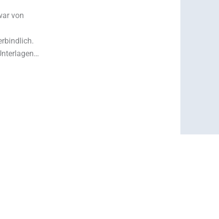
war von
rbindlich.
Unterlagen
len
rau Sopp und
fehlen!