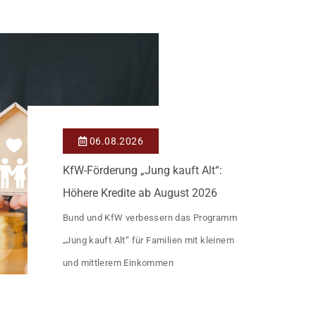
Heutiger Zins bei 0,53 Prozent effektiv bei
35 Jahren Laufzeit und 10 Jahren
Zinsbindung Antragstellende verpflichten
sich zu energetischer Sanierung binnen 54
Monaten nach Förderzusage / Sanierung in
Einzelmaßnahmen […]
06.08.2026
KfW-Förderung „Jung kauft Alt“:
Höhere Kredite ab August 2026
Bund und KfW verbessern das Programm
„Jung kauft Alt“ für Familien mit kleinem
und mittlerem Einkommen