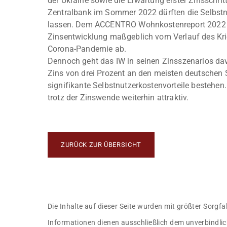
der Ukraine sowie die Erwartung erster Zinsschrit
Zentralbank im Sommer 2022 dürften die Selbstn
lassen. Dem ACCENTRO Wohnkostenreport 2022 z
Zinsentwicklung maßgeblich vom Verlauf des Krie
Corona-Pandemie ab.
Dennoch geht das IW in seinen Zinsszenarios da
Zins von drei Prozent an den meisten deutschen
signifikante Selbstnutzerkostenvorteile bestehen
trotz der Zinswende weiterhin attraktiv.
ZURÜCK ZUR ÜBERSICHT
Die Inhalte auf dieser Seite wurden mit größter Sorgfa
Informationen dienen ausschließlich dem unverbindlic