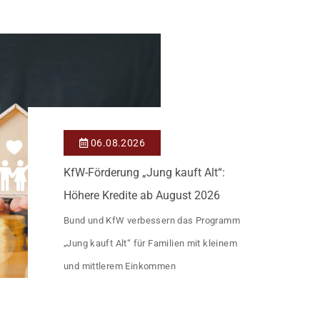
Heutiger Zins bei 0,53 Prozent effektiv bei
35 Jahren Laufzeit und 10 Jahren
Zinsbindung Antragstellende verpflichten
sich zu energetischer Sanierung binnen 54
Monaten nach Förderzusage / Sanierung in
Einzelmaßnahmen […]
06.08.2026
KfW-Förderung „Jung kauft Alt“:
Höhere Kredite ab August 2026
Bund und KfW verbessern das Programm
„Jung kauft Alt“ für Familien mit kleinem
und mittlerem Einkommen