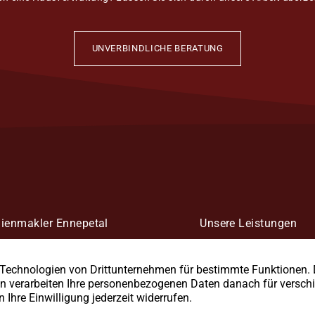
UNVERBINDLICHE BERATUNG
ienmakler Ennepetal
Unsere Leistungen
en einen Immobilienmakler in
Wir übernehmen die Verm
al oder Umgebung? Überzeugen
Mietverwaltung & Baubeg
 von unseren Referenzen.
Immobilien im Ennepe-Ru