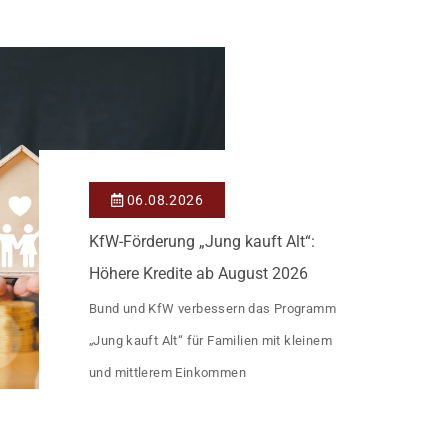
Heutiger Zins bei 0,53 Prozent effektiv bei
35 Jahren Laufzeit und 10 Jahren
Zinsbindung Antragstellende verpflichten
sich zu energetischer Sanierung binnen 54
Monaten nach Förderzusage / Sanierung in
Einzelmaßnahmen […]
06.08.2026
KfW-Förderung „Jung kauft Alt“:
Höhere Kredite ab August 2026
Bund und KfW verbessern das Programm
„Jung kauft Alt“ für Familien mit kleinem
und mittlerem Einkommen