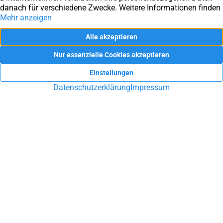
Sie haben Fragen rund um die
Immobilie?
Sie möchten Ihre Immobilie in Ennepetal, Schwelm, Gevelsberg
oder Umgebung verkaufen oder vermieten? Sie suchen eine
Hausverwaltung? Lassen Sie sich durch unsere Arbeit
überzeugen!
UNVERBINDLICHE BERATUNG