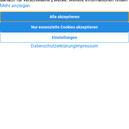
Sie haben Fragen rund um die
Immobilie?
Sie möchten Ihre Immobilie in Ennepetal, Schwelm, Gevelsberg
oder Umgebung verkaufen oder vermieten? Sie suchen eine
Hausverwaltung? Lassen Sie sich durch unsere Arbeit
überzeugen!
UNVERBINDLICHE BERATUNG