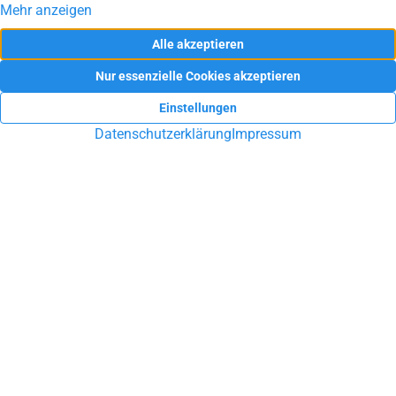
Sie haben Fragen rund um die
Immobilie?
Sie möchten Ihre Immobilie in Ennepetal, Schwelm, Gevelsberg
oder Umgebung verkaufen oder vermieten? Sie suchen eine
Hausverwaltung? Lassen Sie sich durch unsere Arbeit
überzeugen!
UNVERBINDLICHE BERATUNG