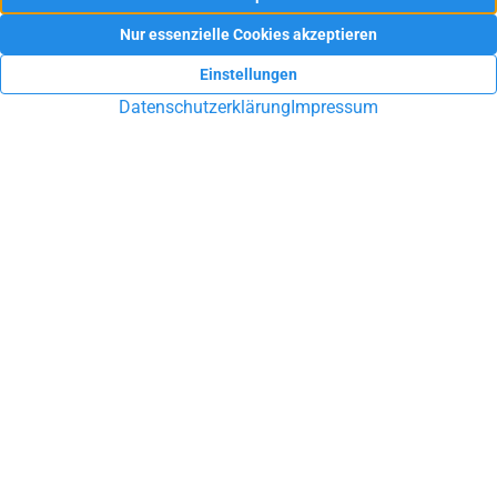
Sie haben Fragen rund um die
Immobilie?
Sie möchten Ihre Immobilie in Ennepetal, Schwelm, Gevelsberg
oder Umgebung verkaufen oder vermieten? Sie suchen eine
Hausverwaltung? Lassen Sie sich durch unsere Arbeit
überzeugen!
UNVERBINDLICHE BERATUNG