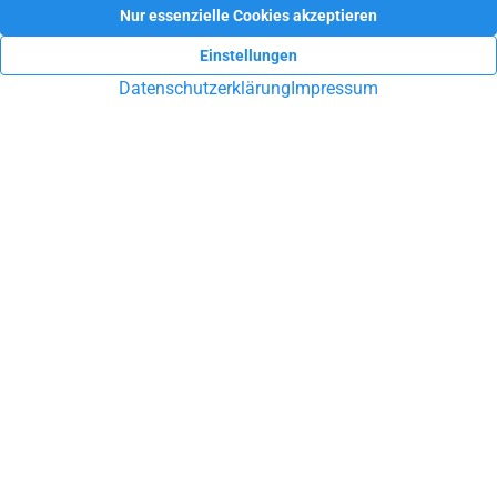
Sie möchten Ihre Immobilie in Ennepetal, Schwelm, Gevelsberg
oder Umgebung verkaufen oder vermieten? Sie suchen eine
Hausverwaltung? Lassen Sie sich durch unsere Arbeit
überzeugen!
UNVERBINDLICHE BERATUNG
SAM Immobilien
Kirchstr. 11
58256 Ennepetal