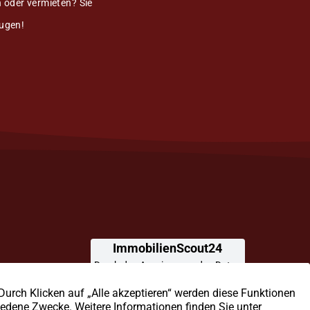
 oder vermieten? Sie
eugen!
ittlung,
leitung für Ihre