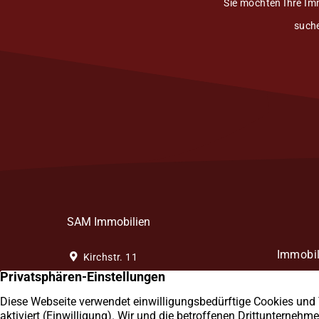
Sie möchten Ihre Im
suche
SAM Immobilien
Immobil
Kirchstr. 11
58256 Ennepetal
Sie such
Ennepet
0 23 33 / 40 39 48 8