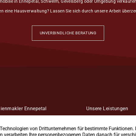
mobilie in Ennepetal, Schwelm, Gevelsberg oder Umgebung verkaufen
n eine Hausverwaltung? Lassen Sie sich durch unsere Arbeit überz
UNVERBINDLICHE BERATUNG
ienmakler Ennepetal
Unsere Leistungen
en einen Immobilienmakler in
Wir übernehmen die Verm
al oder Umgebung? Überzeugen
Mietverwaltung & Baubeg