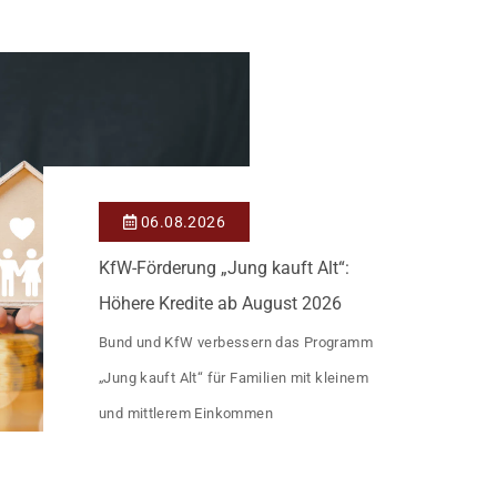
Heutiger Zins bei 0,53 Prozent effektiv bei
35 Jahren Laufzeit und 10 Jahren
Zinsbindung Antragstellende verpflichten
sich zu energetischer Sanierung binnen 54
Monaten nach Förderzusage / Sanierung in
Einzelmaßnahmen […]
06.08.2026
KfW-Förderung „Jung kauft Alt“:
Höhere Kredite ab August 2026
Bund und KfW verbessern das Programm
„Jung kauft Alt“ für Familien mit kleinem
und mittlerem Einkommen