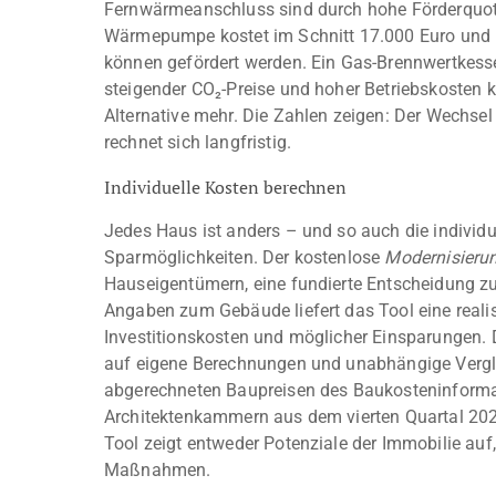
Fernwärmeanschluss sind durch hohe Förderquote
Wärmepumpe kostet im Schnitt 17.000 Euro und b
können gefördert werden. Ein Gas-Brennwertkesse
steigender CO₂-Preise und hoher Betriebskosten k
Alternative mehr. Die Zahlen zeigen: Der Wechsel
rechnet sich langfristig.
Individuelle Kosten berechnen
Jedes Haus ist anders – und so auch die individ
Sparmöglichkeiten. Der kostenlose
Modernisieru
Hauseigentümern, eine fundierte Entscheidung zu
Angaben zum Gebäude liefert das Tool eine reali
Investitionskosten und möglicher Einsparungen. D
auf eigene Berechnungen und unabhängige Vergle
abgerechneten Baupreisen des Baukosteninform
Architektenkammern aus dem vierten Quartal 202
Tool zeigt entweder Potenziale der Immobilie auf
Maßnahmen.