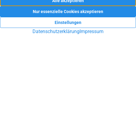
Sie möchten Ihre Immobilie in Ennepetal, Schwelm, Gevelsberg
oder Umgebung verkaufen oder vermieten? Sie suchen eine
Hausverwaltung? Lassen Sie sich durch unsere Arbeit
überzeugen!
UNVERBINDLICHE BERATUNG
SAM Immobilien
Kirchstr. 11